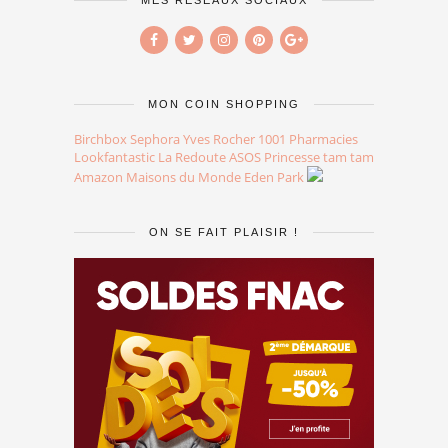
MES RÉSEAUX SOCIAUX
MON COIN SHOPPING
Birchbox
Sephora
Yves Rocher
1001 Pharmacies
Lookfantastic
La Redoute
ASOS
Princesse tam tam
Amazon
Maisons du Monde
Eden Park
ON SE FAIT PLAISIR !