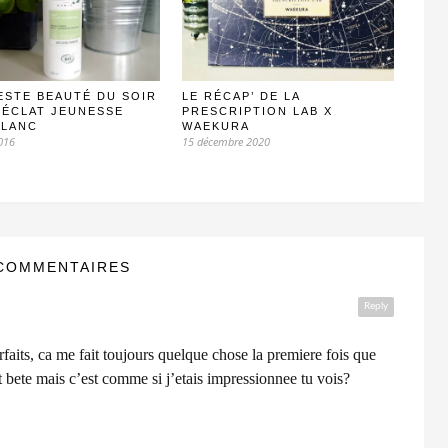
ESTE BEAUTÉ DU SOIR
LE RÉCAP’ DE LA
U ÉCLAT JEUNESSE
PRESCRIPTION LAB X
BLANC
WAEKURA
016
15 décembre 2020
COMMENTAIRES
Reply
rfaits, ca me fait toujours quelque chose la premiere fois que
est bete mais c’est comme si j’etais impressionnee tu vois?