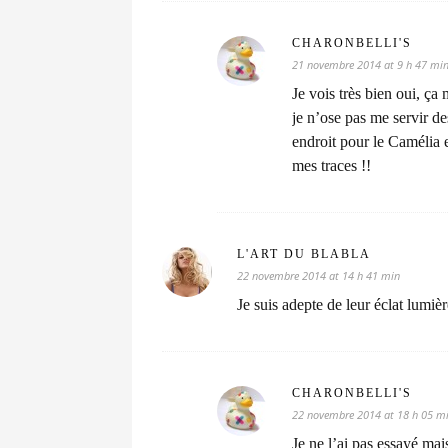
CHARONBELLI'S
21 novembre 2014 at 9 h 47 mi
Je vois très bien oui, ça
je n’ose pas me servir de
endroit pour le Camélia e
mes traces !!
L'ART DU BLABLA
22 novembre 2014 at 14 h 41 min
Je suis adepte de leur éclat lumiè
CHARONBELLI'S
22 novembre 2014 at 18 h 05 m
Je ne l’ai pas essayé mais