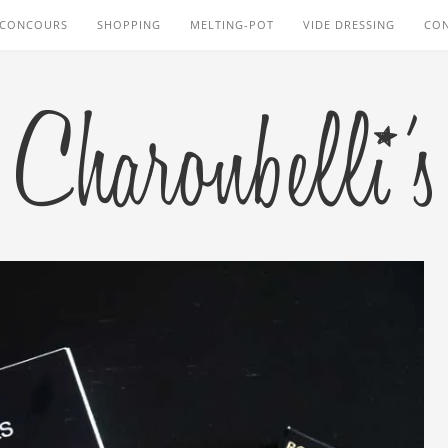
CONCOURS
SHOPPING
MELTING-POT
VIDE DRESSING
CO