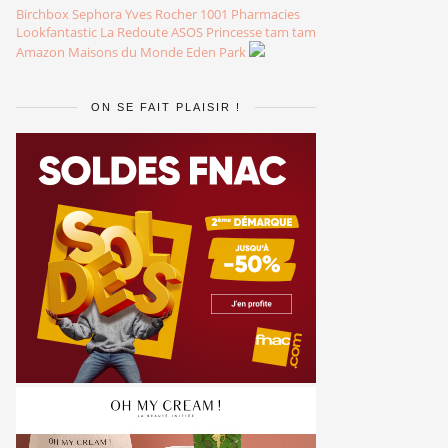
Birchbox
Sephora
Yves Rocher
1001 Pharmacies
Lookfantastic
La Redoute
ASOS
Princesse tam tam
Amazon
Maisons du Monde
Eden Park
ON SE FAIT PLAISIR !