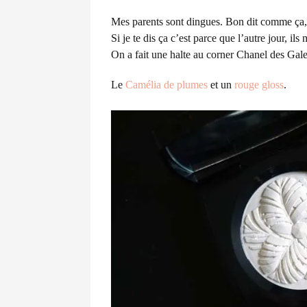
Mes parents sont dingues. Bon dit comme ça, ç
Si je te dis ça c’est parce que l’autre jour, i
On a fait une halte au corner Chanel des Galer
Le
Camélia de plumes
et un
rouge gloss
.