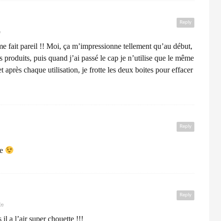
Reply
n
 me fait pareil !! Moi, ça m’impressionne tellement qu’au début,
s produits, puis quand j’ai passé le cap je n’utilise que le même
t après chaque utilisation, je frotte les deux boites pour effacer
Reply
re
Reply
in
 il a l’air super chouette !!!