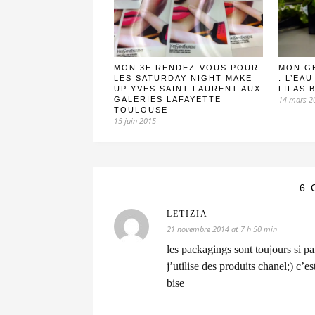
MON 3E RENDEZ-VOUS POUR
MON G
LES SATURDAY NIGHT MAKE
: L’EA
UP YVES SAINT LAURENT AUX
LILAS 
14 mars 2
GALERIES LAFAYETTE
TOULOUSE
15 juin 2015
6 
LETIZIA
21 novembre 2014 at 7 h 50 min
les packagings sont toujours si pa
j’utilise des produits chanel;) c’
bise