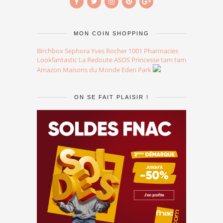
MON COIN SHOPPING
Birchbox
Sephora
Yves Rocher
1001 Pharmacies
Lookfantastic
La Redoute
ASOS
Princesse tam tam
Amazon
Maisons du Monde
Eden Park
ON SE FAIT PLAISIR !