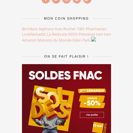
MON COIN SHOPPING
Birchbox
Sephora
Yves Rocher
1001 Pharmacies
Lookfantastic
La Redoute
ASOS
Princesse tam tam
Amazon
Maisons du Monde
Eden Park
ON SE FAIT PLAISIR !