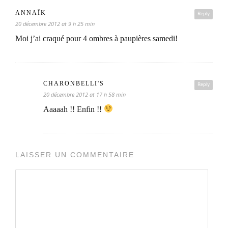
ANNAÏK
Reply
20 décembre 2012 at 9 h 25 min
Moi j’ai craqué pour 4 ombres à paupières samedi!
CHARONBELLI'S
Reply
20 décembre 2012 at 17 h 58 min
Aaaaah !! Enfin !!
LAISSER UN COMMENTAIRE