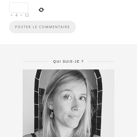
+
4
=
12
QUI SUIS-JE ?