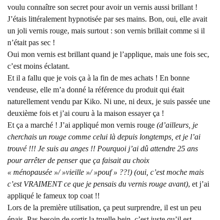
voulu connaître son secret pour avoir un vernis aussi brillant !
J’étais littéralement hypnotisée par ses mains. Bon, oui, elle avait
un joli vernis rouge, mais surtout : son vernis brillait comme si il
n’était pas sec !
Oui mon vernis est brillant quand je l’applique, mais une fois sec,
c’est moins éclatant.
Et il a fallu que je vois ça à la fin de mes achats ! En bonne
vendeuse, elle m’a donné la référence du produit qui était
naturellement vendu par Kiko. Ni une, ni deux, je suis passée une
deuxième fois et j’ai couru à la maison essayer ça !
Et ça a marché ! J’ai appliqué mon vernis rouge
(d’ailleurs, je
cherchais un rouge comme celui là depuis longtemps, et je l’ai
trouvé !!! Je suis au anges !! Pourquoi j’ai dû attendre 25 ans
pour arrêter de penser que ça faisait au choix
« ménopausée »/ »vieille »/ »pouf » ??!) (oui, c’est moche mais
c’est VRAIMENT ce que je pensais du vernis rouge avant)
, et j’ai
appliqué le fameux top coat !!
Lors de la première utilisation, ça peut surprendre, il est un peu
épais. Pas besoin de sortir la truelle hein, c’est juste qu’il est …