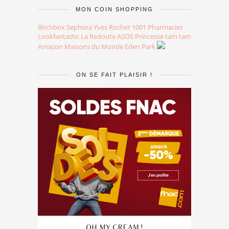
MON COIN SHOPPING
Birchbox
Sephora
Yves Rocher
1001 Pharmacies
Lookfantastic
La Redoute
ASOS
Princesse tam tam
Amazon
Maisons du Monde
Eden Park
ON SE FAIT PLAISIR !