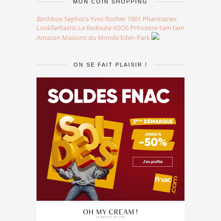
MON COIN SHOPPING
Birchbox
Sephora
Yves Rocher
1001 Pharmacies
Lookfantastic
La Redoute
ASOS
Princesse tam tam
Amazon
Maisons du Monde
Eden Park
ON SE FAIT PLAISIR !