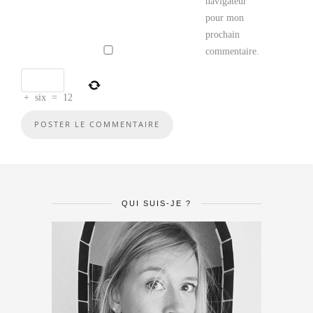
navigateur
pour mon
prochain
commentaire.
+
six
=
12
QUI SUIS-JE ?