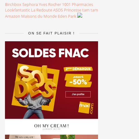
Birchbox
Sephora
Yves Rocher
1001 Pharmacies
Lookfantastic
La Redoute
ASOS
Princesse tam tam
Amazon
Maisons du Monde
Eden Park
ON SE FAIT PLAISIR !