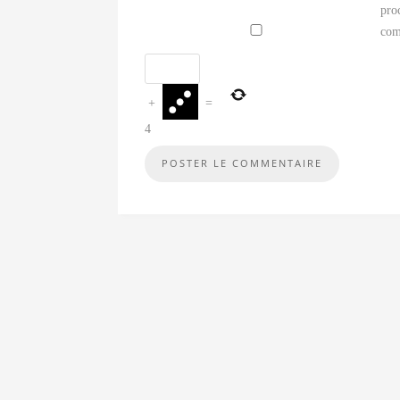
pro
com
+
=
4