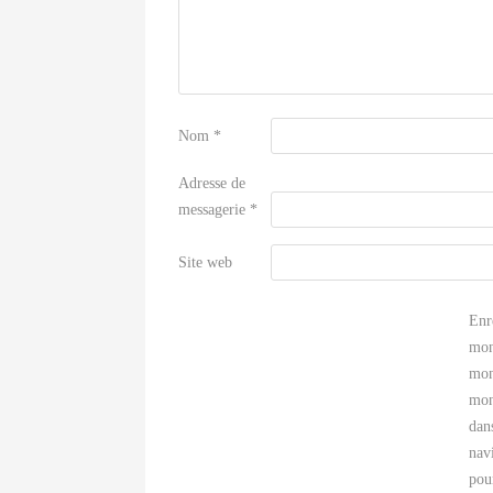
Nom
*
Adresse de
messagerie
*
Site web
Enr
mon
mon
mon
dan
nav
pou