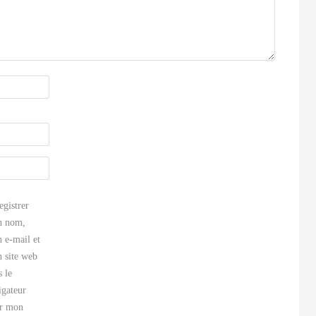
egistrer
 nom,
 e-mail et
 site web
s le
igateur
r mon