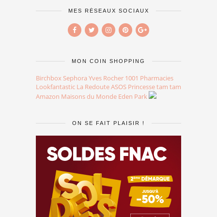
MES RÉSEAUX SOCIAUX
MON COIN SHOPPING
Birchbox
Sephora
Yves Rocher
1001 Pharmacies
Lookfantastic
La Redoute
ASOS
Princesse tam tam
Amazon
Maisons du Monde
Eden Park
ON SE FAIT PLAISIR !