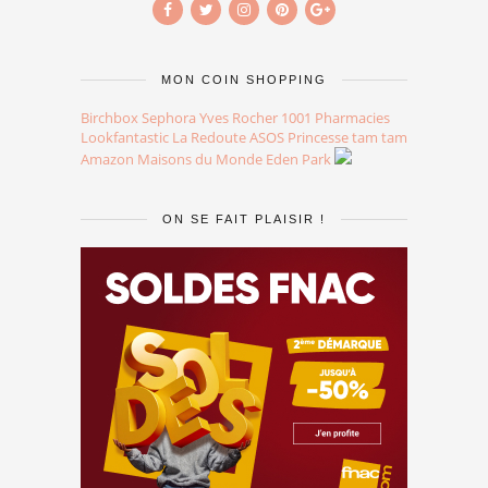
MON COIN SHOPPING
Birchbox
Sephora
Yves Rocher
1001 Pharmacies
Lookfantastic
La Redoute
ASOS
Princesse tam tam
Amazon
Maisons du Monde
Eden Park
ON SE FAIT PLAISIR !