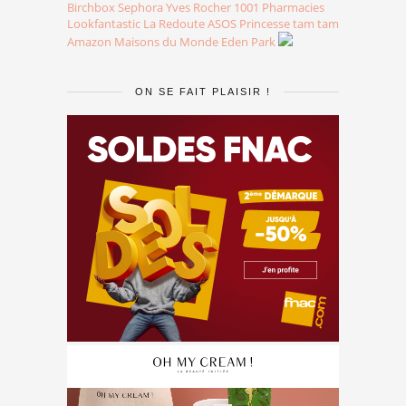
Birchbox
Sephora
Yves Rocher
1001 Pharmacies
Lookfantastic
La Redoute
ASOS
Princesse tam tam
Amazon
Maisons du Monde
Eden Park
ON SE FAIT PLAISIR !