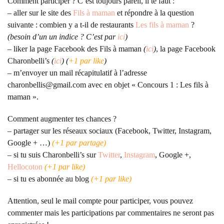
Comment participer ? C’est toujours pareil, il te faut :
– aller sur le site des
Fils à maman
et répondre à la question
suivante : combien y a t-il de restaurants
Les fils à maman
?
(besoin d’un un indice ? C’est par
ici
)
– liker la page Facebook des Fils à maman
(
ici
)
, la page Facebook
Charonbelli’s
(
ici
) (
+1 par like
)
– m’envoyer un mail récapitulatif à l’adresse
charonbellis@gmail.com avec en objet « Concours 1 : Les fils à
maman ».
Comment augmenter tes chances ?
– partager sur les réseaux sociaux (Facebook, Twitter, Instagram,
Google + …)
(+1 par partage)
– si tu suis Charonbelli’s sur
Twitter
,
Instagram
, Google +,
Hellocoton
(+1 par like)
– si tu es abonnée au blog
(+1 par like)
Attention, seul le mail compte pour participer, vous pouvez
commenter mais les participations par commentaires ne seront pas