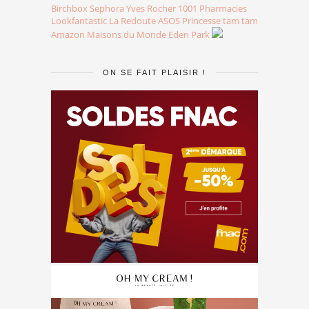
Birchbox
Sephora
Yves Rocher
1001 Pharmacies
Lookfantastic
La Redoute
ASOS
Princesse tam tam
Amazon
Maisons du Monde
Eden Park
ON SE FAIT PLAISIR !