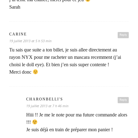
Sarah
CARINE
Reply
19 juillet 2013 at 5 h 53 min
Tu sais que suite a ton billet, je suis allee directement au
rayon NYX pour me racheter un mascara recemment (j’ai
choisi le doll eye). Et bien j’en suis super contente !
Merci donc
CHARONBELLI'S
Reply
19 juillet 2013 at 7 h 46 min
Hiii !! Je me le note pour ma future commande alors
!!!
Je suis déjà en train de préparer mon panier !