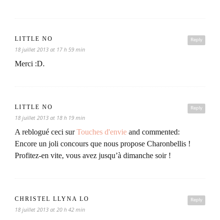
LITTLE NO
Reply
18 juillet 2013 at 17 h 59 min
Merci :D.
LITTLE NO
Reply
18 juillet 2013 at 18 h 19 min
A reblogué ceci sur
Touches d'envie
and commented:
Encore un joli concours que nous propose Charonbellis !
Profitez-en vite, vous avez jusqu’à dimanche soir !
CHRISTEL LLYNA LO
Reply
18 juillet 2013 at 20 h 42 min