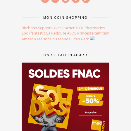
MON COIN SHOPPING
Birchbox
Sephora
Yves Rocher
1001 Pharmacies
Lookfantastic
La Redoute
ASOS
Princesse tam tam
Amazon
Maisons du Monde
Eden Park
ON SE FAIT PLAISIR !