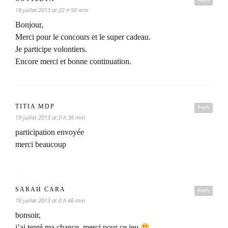
Reply
18 juillet 2013 at 22 h 56 min
Bonjour,
Merci pour le concours et le super cadeau.
Je participe volontiers.
Encore merci et bonne continuation.
TITIA MDP
Reply
19 juillet 2013 at 0 h 36 min
participation envoyée
merci beaucoup
SARAH CARA
Reply
19 juillet 2013 at 0 h 46 min
bonsoir,
j’ai tenté ma chance, merci pour ce jeu