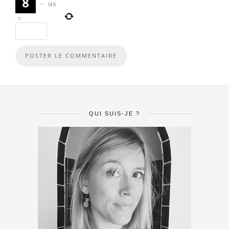
−
six
=
QUI SUIS-JE ?