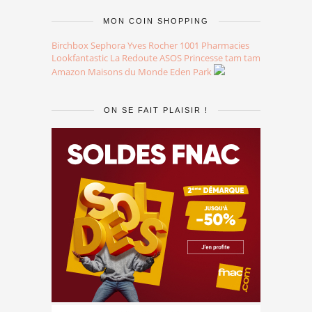
MON COIN SHOPPING
Birchbox
Sephora
Yves Rocher
1001 Pharmacies
Lookfantastic
La Redoute
ASOS
Princesse tam tam
Amazon
Maisons du Monde
Eden Park
ON SE FAIT PLAISIR !