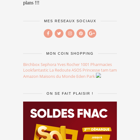
plans !!!
MES RÉSEAUX SOCIAUX
MON COIN SHOPPING
Birchbox
Sephora
Yves Rocher
1001 Pharmacies
Lookfantastic
La Redoute
ASOS
Princesse tam tam
Amazon
Maisons du Monde
Eden Park
ON SE FAIT PLAISIR !