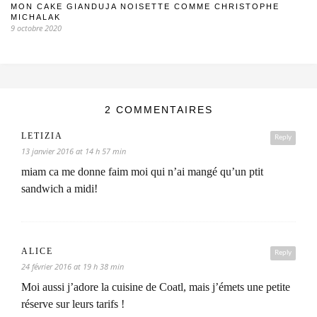
MON CAKE GIANDUJA NOISETTE COMME CHRISTOPHE
MICHALAK
9 octobre 2020
2 COMMENTAIRES
LETIZIA
Reply
13 janvier 2016 at 14 h 57 min
miam ca me donne faim moi qui n’ai mangé qu’un ptit
sandwich a midi!
ALICE
Reply
24 février 2016 at 19 h 38 min
Moi aussi j’adore la cuisine de Coatl, mais j’émets une petite
réserve sur leurs tarifs !