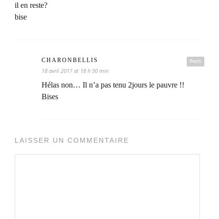
il en reste?
bise
CHARONBELLIS
Reply
18 avril 2017 at 18 h 50 min
Hélas non… Il n’a pas tenu 2jours le pauvre !!
Bises
LAISSER UN COMMENTAIRE