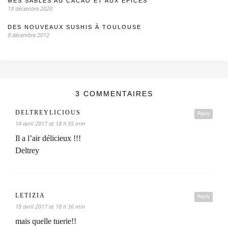
MES SABLÉS AU CACAO ET AUX ÉPICES
18 décembre 2020
DES NOUVEAUX SUSHIS À TOULOUSE
8 décembre 2012
3 COMMENTAIRES
DELTREYLICIOUS
Reply
14 avril 2017 at 18 h 55 min
Il a l’air délicieux !!!
Deltrey
LETIZIA
Reply
18 avril 2017 at 18 h 36 min
mais quelle tuerie!!