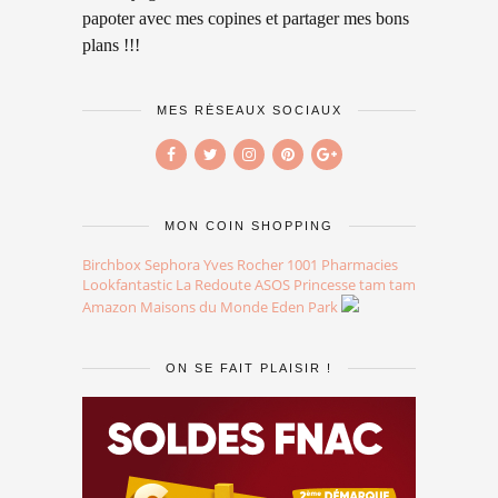
papoter avec mes copines et partager mes bons
plans !!!
MES RÉSEAUX SOCIAUX
MON COIN SHOPPING
Birchbox
Sephora
Yves Rocher
1001 Pharmacies
Lookfantastic
La Redoute
ASOS
Princesse tam tam
Amazon
Maisons du Monde
Eden Park
ON SE FAIT PLAISIR !