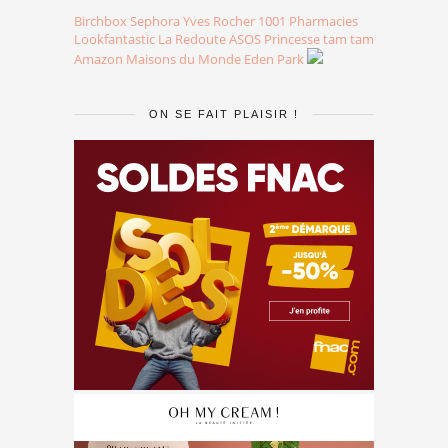
Birchbox
Sephora
Yves Rocher
1001 Pharmacies
Lookfantastic
La Redoute
ASOS
Princesse tam tam
Amazon
Maisons du Monde
Eden Park
ON SE FAIT PLAISIR !