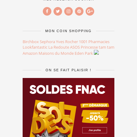
MON COIN SHOPPING
Birchbox
Sephora
Yves Rocher
1001 Pharmacies
Lookfantastic
La Redoute
ASOS
Princesse tam tam
Amazon
Maisons du Monde
Eden Park
ON SE FAIT PLAISIR !