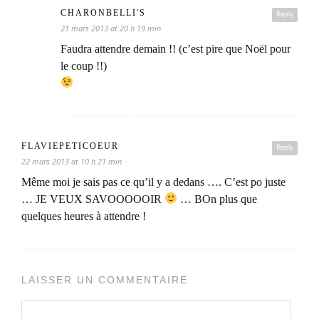
CHARONBELLI'S
Reply
21 mars 2013 at 20 h 19 min
Faudra attendre demain !! (c’est pire que Noël pour
le coup !!)
FLAVIEPETICOEUR
Reply
22 mars 2013 at 10 h 21 min
Même moi je sais pas ce qu’il y a dedans …. C’est po juste
… JE VEUX SAVOOOOOIR
… BOn plus que
quelques heures à attendre !
LAISSER UN COMMENTAIRE