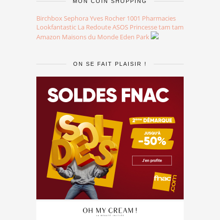
MON COIN SHOPPING
Birchbox
Sephora
Yves Rocher
1001 Pharmacies
Lookfantastic
La Redoute
ASOS
Princesse tam tam
Amazon
Maisons du Monde
Eden Park
ON SE FAIT PLAISIR !