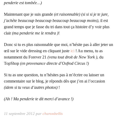
penderie est tombée…)
Maintenant que je suis grande
(et raisonnable) (si si si je te jure,
j’achète beaucoup beaucoup beaucoup beaucoup moins)
, il est
grand temps que je fasse du tri dans tout ça histoire d’y voir plus
clair
(ma penderie me le rendra )
!
Donc si tu es plus raisonnable que moi, n’hésite pas à aller jeter un
œil sur le vide dressing en cliquant juste
ici
! Au menu, tu as
notamment du Forever 21
(venu tout droit de New York )
, du
TopShop
(en provenance directe d’Oxfrod Circus !)
Si tu as une question, tu n’hésites pas à m’écrire ou laisser un
commentaire sur le blog, je réponds dès que j’en ai l’occasion
(idem si tu veux d’autres photos)
!
(Ah ! Ma penderie te dit merci d’avance !)
11 septembre 2012 par
charonbellis