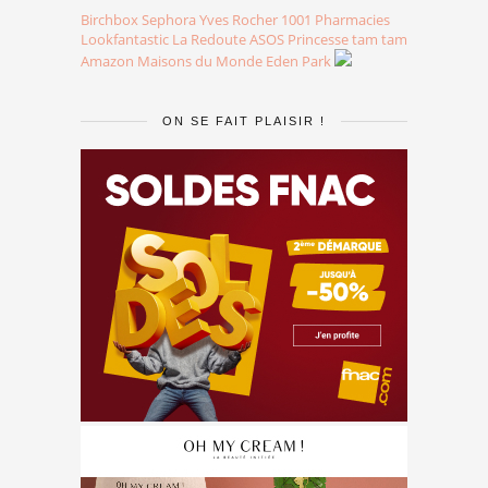
Birchbox
Sephora
Yves Rocher
1001 Pharmacies
Lookfantastic
La Redoute
ASOS
Princesse tam tam
Amazon
Maisons du Monde
Eden Park
ON SE FAIT PLAISIR !