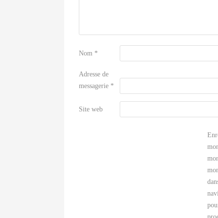
Nom
*
Adresse de
messagerie
*
Site web
Enr
mon
mon
mon
dan
nav
pou
pro