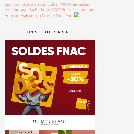
Birchbox
Sephora
Yves Rocher
1001 Pharmacies
Lookfantastic
La Redoute
ASOS
Princesse tam tam
Amazon
Maisons du Monde
Eden Park
ON SE FAIT PLAISIR !