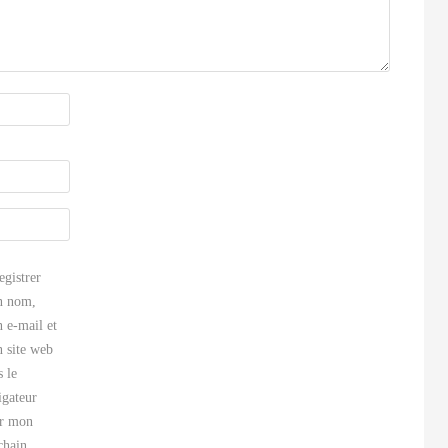
egistrer
 nom,
 e-mail et
 site web
s le
igateur
r mon
chain