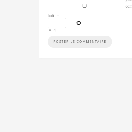
com
huit
−
=
4