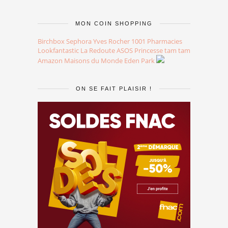
MON COIN SHOPPING
Birchbox
Sephora
Yves Rocher
1001 Pharmacies
Lookfantastic
La Redoute
ASOS
Princesse tam tam
Amazon
Maisons du Monde
Eden Park
ON SE FAIT PLAISIR !