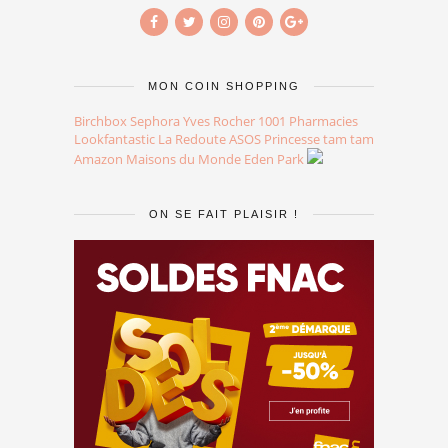
MON COIN SHOPPING
Birchbox
Sephora
Yves Rocher
1001 Pharmacies
Lookfantastic
La Redoute
ASOS
Princesse tam tam
Amazon
Maisons du Monde
Eden Park
ON SE FAIT PLAISIR !