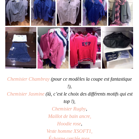
Chemisier Chambray
(pour ce modèles la coupe est fantastique
!)
,
Chemisier Jasmine
(là, c’est le choix des différents motifs qui est
top !),
Chemisier Rugby
,
Maillot de bain ancre,
Hoodie rose
,
Veste homme XSOFT1,
Écharpe cerclée rose
,