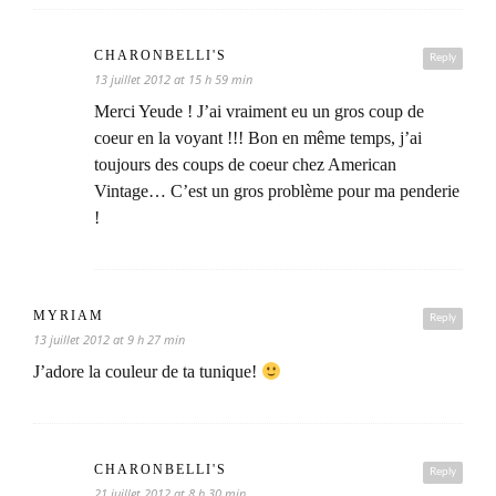
CHARONBELLI'S
Reply
13 juillet 2012 at 15 h 59 min
Merci Yeude ! J’ai vraiment eu un gros coup de
coeur en la voyant !!! Bon en même temps, j’ai
toujours des coups de coeur chez American
Vintage… C’est un gros problème pour ma penderie
!
MYRIAM
Reply
13 juillet 2012 at 9 h 27 min
J’adore la couleur de ta tunique!
CHARONBELLI'S
Reply
21 juillet 2012 at 8 h 30 min