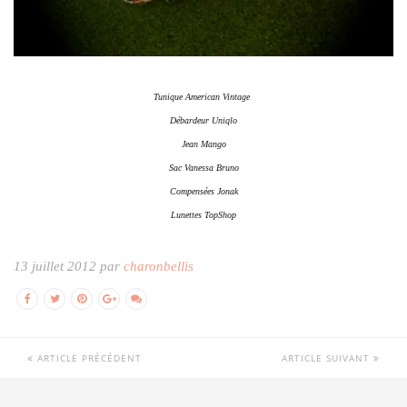
Tunique American Vintage
Débardeur Uniqlo
Jean Mango
Sac Vanessa Bruno
Compensées Jonak
Lunettes TopShop
13 juillet 2012 par
charonbellis
ARTICLE PRÉCÉDENT
ARTICLE SUIVANT