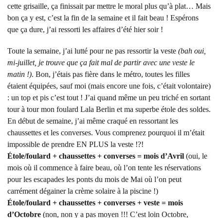
cette grisaille, ça finissait par mettre le moral plus qu’à plat… Mais
bon ça y est, c’est la fin de la semaine et il fait beau ! Espérons
que ça dure, j’ai ressorti les affaires d’été hier soir !
Toute la semaine, j’ai lutté pour ne pas ressortir la veste
(bah oui,
mi-juillet, je trouve que ça fait mal de partir avec une veste le
matin !)
. Bon, j’étais pas fière dans le métro, toutes les filles
étaient équipées, sauf moi (mais encore une fois, c’était volontaire)
: un top et pis c’est tout ! J’ai quand même un peu triché en sortant
tour à tour mon foulard Lala Berlin et ma superbe étole des soldes.
En début de semaine, j’ai même craqué en ressortant les
chaussettes et les converses. Vous comprenez pourquoi il m’était
impossible de prendre EN PLUS la veste !?!
Étole/foulard + chaussettes + converses = mois d’Avril
(oui, le
mois où il commence à faire beau, où l’on tente les réservations
pour les escapades les ponts du mois de Mai où l’on peut
carrément dégainer la crème solaire à la piscine !)
Étole/foulard + chaussettes + converses + veste = mois
d’Octobre
(non, non y a pas moyen !!! C’est loin Octobre,