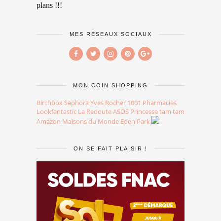
plans !!!
MES RÉSEAUX SOCIAUX
MON COIN SHOPPING
Birchbox
Sephora
Yves Rocher
1001 Pharmacies
Lookfantastic
La Redoute
ASOS
Princesse tam tam
Amazon
Maisons du Monde
Eden Park
ON SE FAIT PLAISIR !