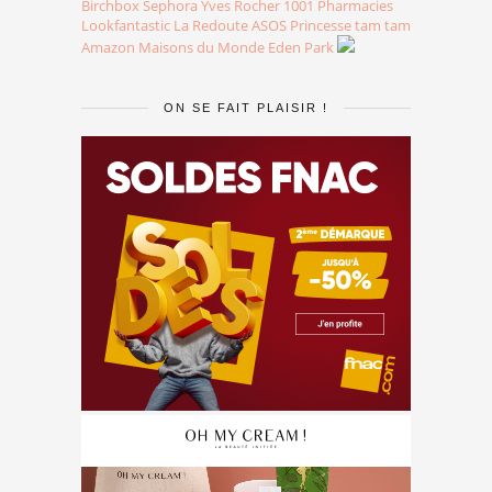
Birchbox
Sephora
Yves Rocher
1001 Pharmacies
Lookfantastic
La Redoute
ASOS
Princesse tam tam
Amazon
Maisons du Monde
Eden Park
ON SE FAIT PLAISIR !