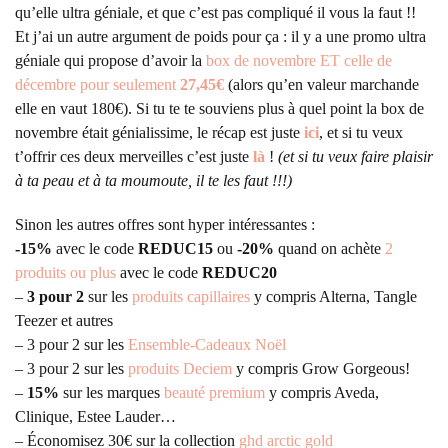
qu’elle ultra géniale, et que c’est pas compliqué il vous la faut !!
Et j’ai un autre argument de poids pour ça : il y a une promo ultra
géniale qui propose d’avoir la
box de novembre ET celle de
décembre pour seulement
27,45€
(alors qu’en valeur marchande
elle en vaut 180€). Si tu te te souviens plus à quel point la box de
novembre était génialissime, le récap est juste
ici
, et si tu veux
t’offrir ces deux merveilles c’est juste
là
!
(et si tu veux faire plaisir
à ta peau et à ta moumoute, il te les faut !!!)
Sinon les autres offres sont hyper intéressantes :
-15%
avec le code
REDUC15
ou
-20%
quand on achète
2
produits ou plus
avec le code
REDUC20
–
3 pour 2
sur les
produits capillaires
y compris Alterna, Tangle
Teezer et autres
– 3 pour 2 sur les
Ensemble-Cadeaux Noël
– 3 pour 2 sur les
produits Deciem
y compris Grow Gorgeous!
–
15%
sur les marques
beauté premium
y compris Aveda,
Clinique, Estee Lauder…
– Économisez 30€ sur la collection
ghd arctic gold