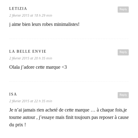
LETIZIA
Reply
2 février 2015 at 18 h 29 min
j aime bien leurs robes minimalistes!
LA BELLE ENVIE
Reply
2 février 2015 at 20 h 35 min
Olala j’adore cette marque <3
ISA
Reply
2 février 2015 at 22 h 35 min
Je n’ai jamais rien acheté de cette marque … à chaque fois,je
tourne autour , j’essaye mais finit toujours pas reposer à cause
du prix !