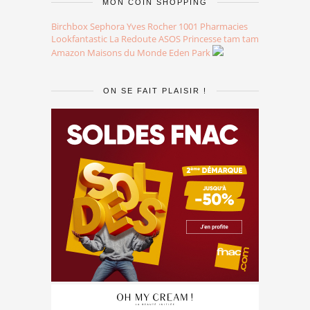
MON COIN SHOPPING
Birchbox
Sephora
Yves Rocher
1001 Pharmacies
Lookfantastic
La Redoute
ASOS
Princesse tam tam
Amazon
Maisons du Monde
Eden Park
ON SE FAIT PLAISIR !