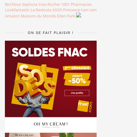
Birchbox
Sephora
Yves Rocher
1001 Pharmacies
Lookfantastic
La Redoute
ASOS
Princesse tam tam
Amazon
Maisons du Monde
Eden Park
ON SE FAIT PLAISIR !