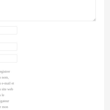
egistrer
 nom,
 e-mail et
 site web
s le
igateur
r mon