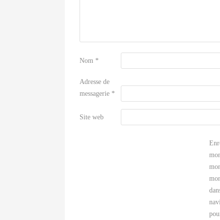
Nom
*
Adresse de
messagerie
*
Site web
Enr
mon
mon
mon
dan
nav
pou