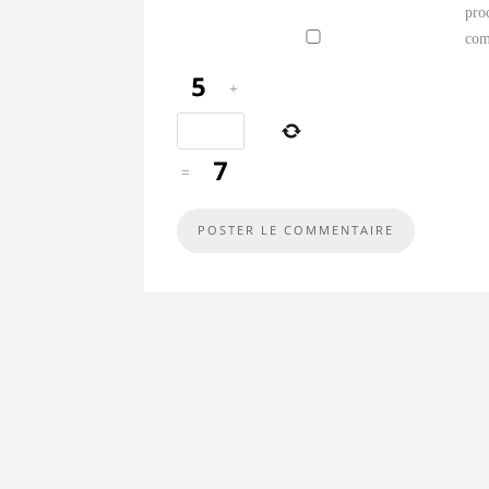
pro
com
+
=