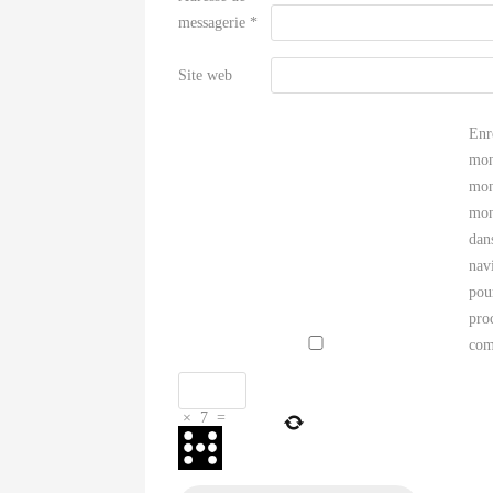
messagerie
*
Site web
Enr
mon
mon
mon
dan
nav
pou
pro
com
×
7
=