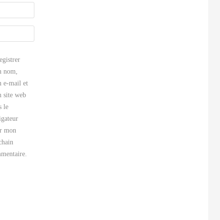
egistrer
 nom,
 e-mail et
 site web
s le
igateur
r mon
chain
mentaire.