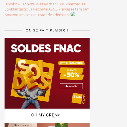
Birchbox
Sephora
Yves Rocher
1001 Pharmacies
Lookfantastic
La Redoute
ASOS
Princesse tam tam
Amazon
Maisons du Monde
Eden Park
ON SE FAIT PLAISIR !