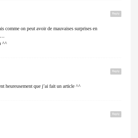
Reply
mais comme on peut avoir de mauvaises surprises en
et…
n ^^
Reply
 heureusement que j’ai fait un article ^^
Reply