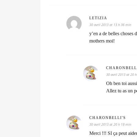
LETIZIA
30 avril 2013 at 13 h 36 min
y’en a de belles choses d
mothers moi!
CHARONBELL
30 avril 2013 at 20 
Oh ben toi auss
Allez tu as un p
CHARONBELLI'S
30 avril 2013 at 20 h 18 min
Merci !!! SI ça peut aider