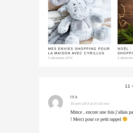
MES ENVIES SHOPPING POUR
NOËL :
LA MAISON AVEC CYRILLUS
SHOPPI
9 décembre 2014
6 décembr
11
ISA
30 avril 2013 at 8 h 03 min
Mince , encore une fois j’allais p
! Merci pour ce petit rappel