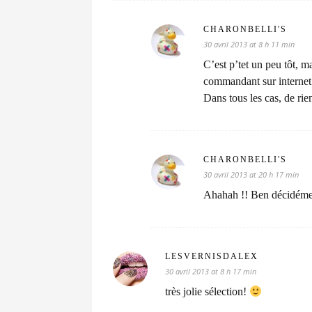
CHARONBELLI'S
30 avril 2013 at 8 h 11 min
C’est p’tet un peu tôt, 
commandant sur intern
Dans tous les cas, de rie
CHARONBELLI'S
30 avril 2013 at 20 h 17 min
Ahahah !! Ben décidément
LESVERNISDALEX
30 avril 2013 at 8 h 17 min
très jolie sélection!