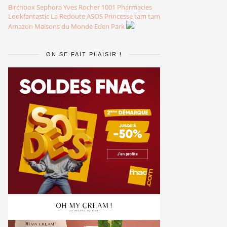
Birchbox
Sephora
Yves Rocher
1001 Pharmacies
Lookfantastic
La Redoute
ASOS
Princesse tam tam
Amazon
Maisons du Monde
Eden Park
ON SE FAIT PLAISIR !