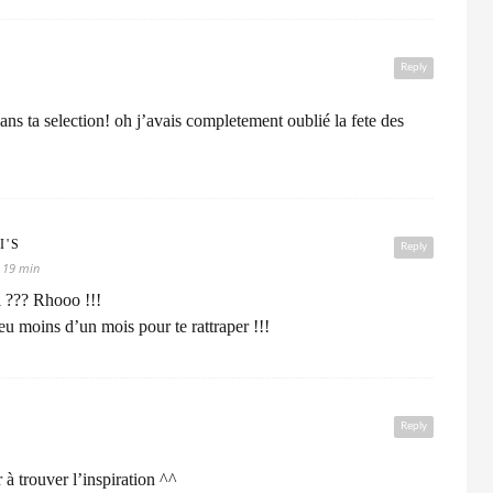
Reply
ans ta selection! oh j’avais completement oublié la fete des
I'S
Reply
h 19 min
i ??? Rhooo !!!
eu moins d’un mois pour te rattraper !!!
Reply
 à trouver l’inspiration ^^