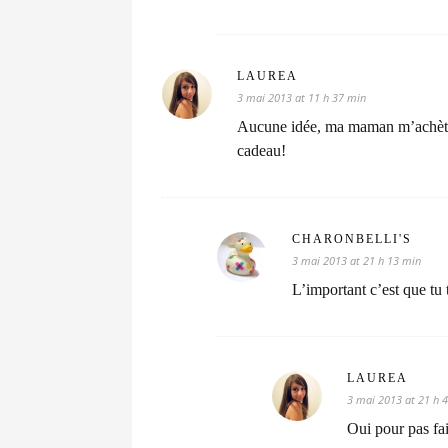
LAUREA
3 mai 2013 at 11 h 37 min
Aucune idée, ma maman m’achète 
cadeau!
CHARONBELLI'S
3 mai 2013 at 21 h 13 min
L’important c’est que tu 
LAUREA
3 mai 2013 at 21 h 
Oui pour pas fa