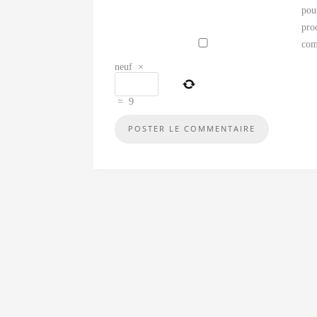
pou
pro
com
neuf
×
=
9