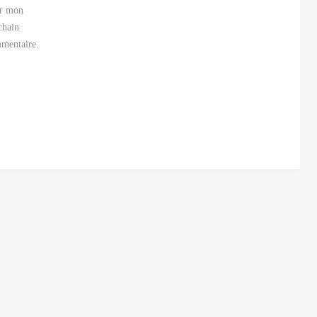
r mon
chain
mentaire.