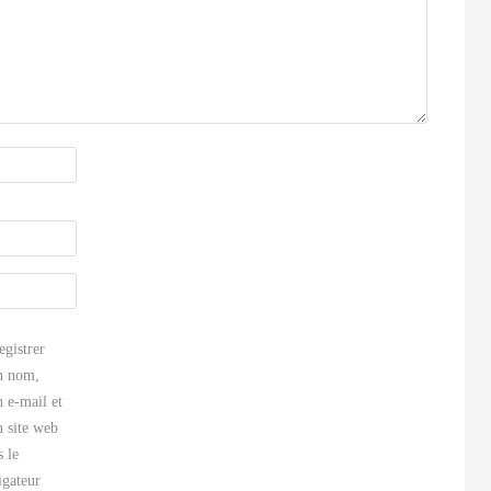
egistrer
 nom,
 e-mail et
 site web
s le
igateur