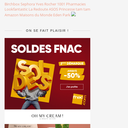
Birchbox
Sephora
Yves Rocher
1001 Pharmacies
Lookfantastic
La Redoute
ASOS
Princesse tam tam
Amazon
Maisons du Monde
Eden Park
ON SE FAIT PLAISIR !