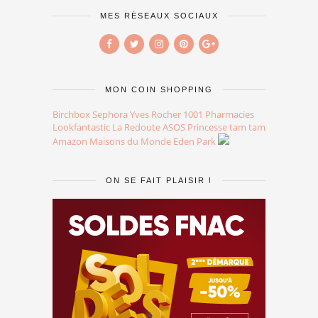
MES RÉSEAUX SOCIAUX
MON COIN SHOPPING
Birchbox
Sephora
Yves Rocher
1001 Pharmacies
Lookfantastic
La Redoute
ASOS
Princesse tam tam
Amazon
Maisons du Monde
Eden Park
ON SE FAIT PLAISIR !