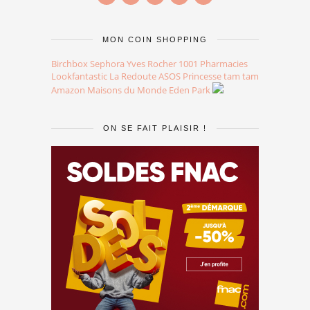
MON COIN SHOPPING
Birchbox
Sephora
Yves Rocher
1001 Pharmacies
Lookfantastic
La Redoute
ASOS
Princesse tam tam
Amazon
Maisons du Monde
Eden Park
ON SE FAIT PLAISIR !