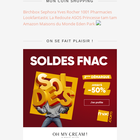
MON COIN SHOPPING
Birchbox
Sephora
Yves Rocher
1001 Pharmacies
Lookfantastic
La Redoute
ASOS
Princesse tam tam
Amazon
Maisons du Monde
Eden Park
ON SE FAIT PLAISIR !