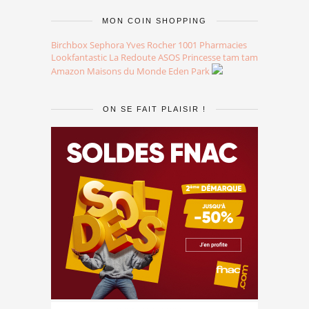
MON COIN SHOPPING
Birchbox
Sephora
Yves Rocher
1001 Pharmacies
Lookfantastic
La Redoute
ASOS
Princesse tam tam
Amazon
Maisons du Monde
Eden Park
ON SE FAIT PLAISIR !