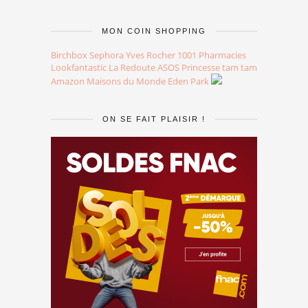
MON COIN SHOPPING
Birchbox
Sephora
Yves Rocher
1001 Pharmacies
Lookfantastic
La Redoute
ASOS
Princesse tam tam
Amazon
Maisons du Monde
Eden Park
ON SE FAIT PLAISIR !