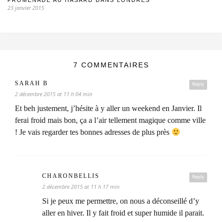
PROMENADE AU HASARD DANS LONDRES
23 janvier 2015
7 COMMENTAIRES
SARAH B
Reply
2 décembre 2015 at 11 h 04 min
Et beh justement, j’hésite à y aller un weekend en Janvier. Il
ferai froid mais bon, ça a l’air tellement magique comme ville
! Je vais regarder tes bonnes adresses de plus près
CHARONBELLIS
Reply
2 décembre 2015 at 11 h 17 min
Si je peux me permettre, on nous a déconseillé d’y
aller en hiver. Il y fait froid et super humide il parait.