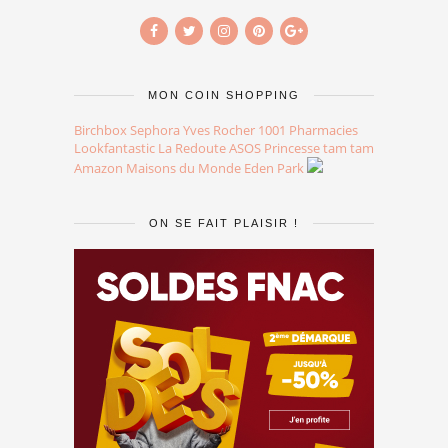
MON COIN SHOPPING
Birchbox
Sephora
Yves Rocher
1001 Pharmacies
Lookfantastic
La Redoute
ASOS
Princesse tam tam
Amazon
Maisons du Monde
Eden Park
ON SE FAIT PLAISIR !