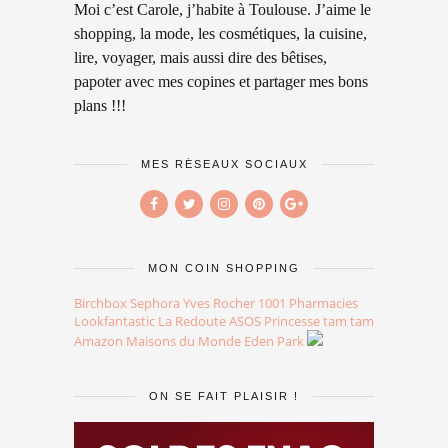
Moi c’est Carole, j’habite à Toulouse. J’aime le
shopping, la mode, les cosmétiques, la cuisine,
lire, voyager, mais aussi dire des bêtises,
papoter avec mes copines et partager mes bons
plans !!!
MES RÉSEAUX SOCIAUX
MON COIN SHOPPING
Birchbox
Sephora
Yves Rocher
1001 Pharmacies
Lookfantastic
La Redoute
ASOS
Princesse tam tam
Amazon
Maisons du Monde
Eden Park
ON SE FAIT PLAISIR !