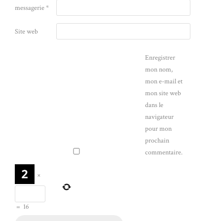
messagerie
*
Site web
Enregistrer
mon nom,
mon e-mail et
mon site web
dans le
navigateur
pour mon
prochain
commentaire.
×
=
16