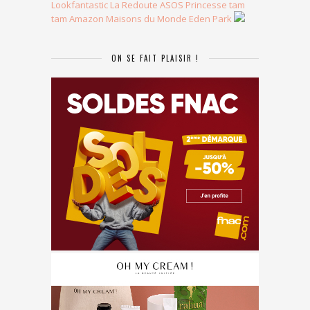
Lookfantastic
La Redoute
ASOS
Princesse tam
tam
Amazon
Maisons du Monde
Eden Park
ON SE FAIT PLAISIR !