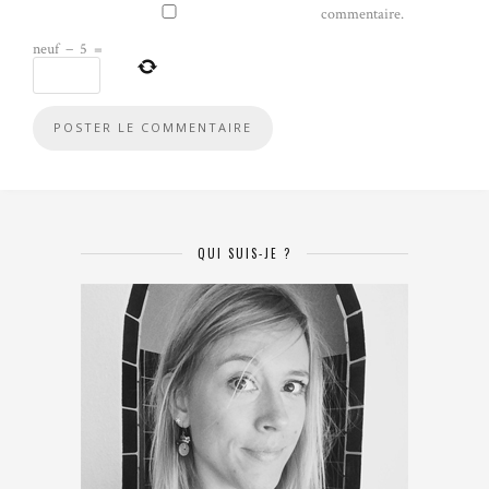
commentaire.
neuf
−
5
=
QUI SUIS-JE ?