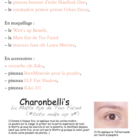
– le
pinceau booster d’éclat Skinflash Dior
,
– le
eyeshadow primer potion Urban Decay
,
En maquillage :
– le
Watt’s up Benefit,
– la
Mate Eye de Too Faced
– le
mascara faux cils Laura Mercier
,
En accessoires :
–
recourbe cils Kiko
,
– pinceau
BareMinerals pour la poudre
,
– pinceau
ELF Eye Shadow
,
– pinceau
Kiko 211