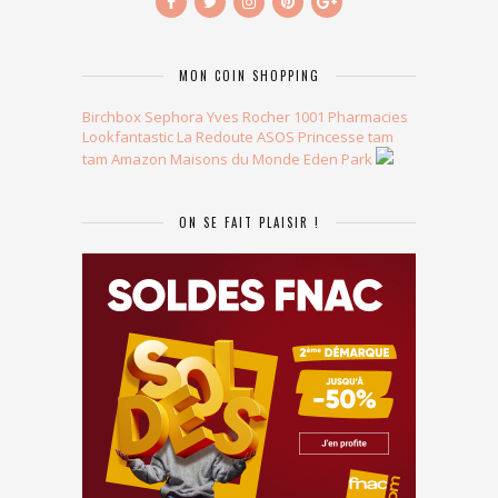
MON COIN SHOPPING
Birchbox
Sephora
Yves Rocher
1001 Pharmacies
Lookfantastic
La Redoute
ASOS
Princesse tam
tam
Amazon
Maisons du Monde
Eden Park
ON SE FAIT PLAISIR !