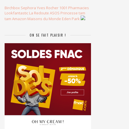
Birchbox
Sephora
Yves Rocher
1001 Pharmacies
Lookfantastic
La Redoute
ASOS
Princesse tam
tam
Amazon
Maisons du Monde
Eden Park
ON SE FAIT PLAISIR !