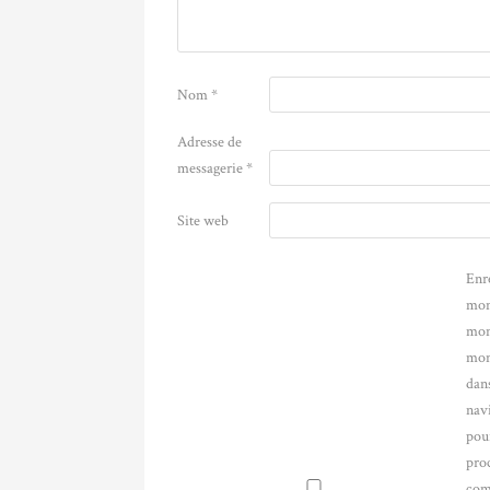
Nom
*
Adresse de
messagerie
*
Site web
Enr
mon
mon
mon
dans
nav
pou
pro
com