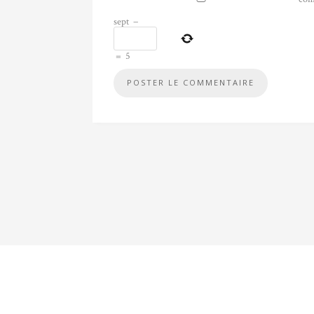
sept
−
=
5