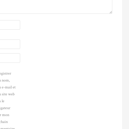
egistrer
 nom,
 e-mail et
 site web
 le
igateur
r mon
chain
mentaire.