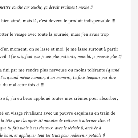
 mettre couche sur couche, ça devait vraiment moche !)
s bien aimé, mais là, c’est devenu le produit indispensable !!!
rotter le visage avec toute la journée, mais j’en avais trop
t d’un moment, on se lasse et moi je me lasse surtout à partir
eil !!
(je sais, faut que je sois plus patiente, mais là, je pouvais plus !!)
i a fini par me rendre plus nerveuse ou moins tolérante
(quand
t, t’es quand même humain, à un moment, tu finis toujours par dire
 du mal cette fois ci !!!
cru !)
, j’ai eu beau appliqué toutes mes crèmes pour absorber,
é en visage rivalisant avec un pauvre esquimau en train de
la tête que t’as après 30 minutes de voitures à alterner clim et
ue tu fais subir à tes cheveux avec le séchoir !), arrivée à
de bain, et appliquer tout tes trucs pour redevenir potable !)