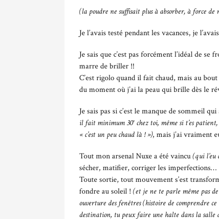
(la poudre ne suffisait plus à absorber, à force de
Je l’avais testé pendant les vacances, je l’avai
Je sais que c’est pas forcément l’idéal de se f
marre de briller !!
C’est rigolo quand il fait chaud, mais au bou
du moment où j’ai la peau qui brille dès le rév
Je sais pas si c’est le manque de sommeil qu
il fait minimum 30° chez toi, même si t’es patien
« c’est un peu chaud là ! »)
, mais j’ai vraiment eu
Tout mon arsenal Nuxe a été vaincu
(qui l’eu 
sécher, matifier, corriger les imperfections…
Toute sortie, tout mouvement s’est transform
fondre au soleil !
(et je ne te parle même pas de 
ouverture des fenêtres (histoire de comprendre ce q
destination, tu peux faire une halte dans la salle 