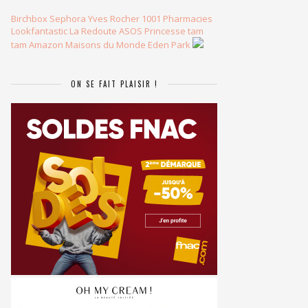
Birchbox
Sephora
Yves Rocher
1001 Pharmacies
Lookfantastic
La Redoute
ASOS
Princesse tam
tam
Amazon
Maisons du Monde
Eden Park
ON SE FAIT PLAISIR !