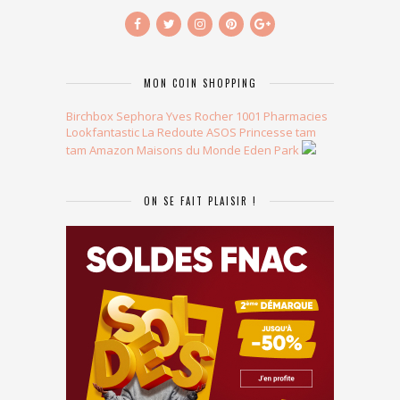
MON COIN SHOPPING
Birchbox
Sephora
Yves Rocher
1001 Pharmacies
Lookfantastic
La Redoute
ASOS
Princesse tam
tam
Amazon
Maisons du Monde
Eden Park
ON SE FAIT PLAISIR !