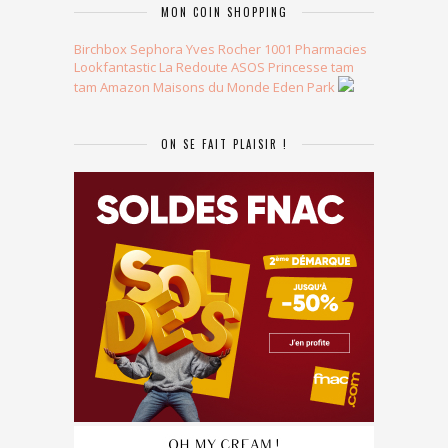
MON COIN SHOPPING
Birchbox
Sephora
Yves Rocher
1001 Pharmacies
Lookfantastic
La Redoute
ASOS
Princesse tam
tam
Amazon
Maisons du Monde
Eden Park
ON SE FAIT PLAISIR !