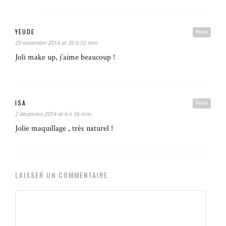
YEUDE
Reply
29 novembre 2014 at 20 h 02 min
Joli make up, j’aime beaucoup !
ISA
Reply
2 décembre 2014 at 6 h 56 min
Jolie maquillage , très naturel !
LAISSER UN COMMENTAIRE