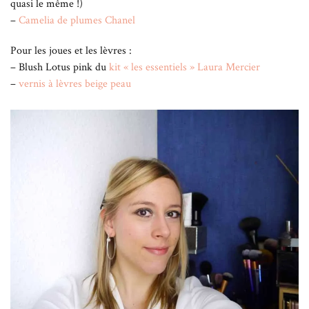
quasi le même !)
–
Camelia de plumes Chanel
Pour les joues et les lèvres :
– Blush Lotus pink du
kit « les essentiels » Laura Mercier
–
vernis à lèvres beige peau