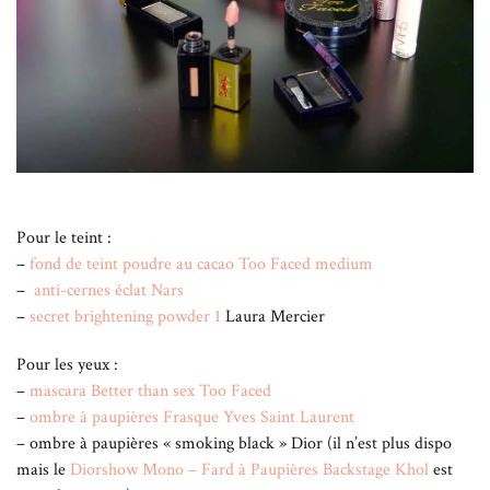
Pour le teint :
–
fond de teint poudre au cacao Too Faced medium
–
anti-cernes éclat Nars
–
secret brightening powder 1
Laura Mercier
Pour les yeux :
–
mascara Better than sex Too Faced
–
ombre à paupières Frasque Yves Saint Laurent
– ombre à paupières « smoking black » Dior (il n’est plus dispo
mais le
Diorshow Mono – Fard à Paupières Backstage Khol
est